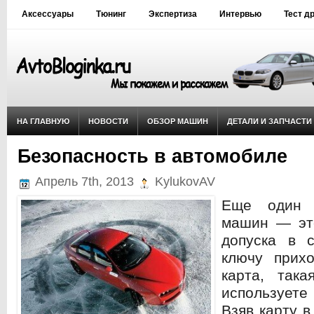
Аксессуары
Тюнинг
Экспертиза
Интервью
Тест д
НА ГЛАВНУЮ
НОВОСТИ
ОБЗОР МАШИН
ДЕТАЛИ И ЗАПЧАСТИ
Безопасность в автомобиле
Апрель 7th, 2013
KylukovAV
Еще один 
машин — эт
допуска в 
ключу прихо
карта, так
использует
Взяв карту в