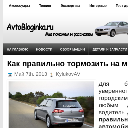
Аксессуары
Тюнинг
Экспертиза
Интервью
Тест д
НА ГЛАВНУЮ
НОВОСТИ
ОБЗОР МАШИН
ДЕТАЛИ И ЗАПЧАСТИ
Как правильно тормозить на м
Май 7th, 2013
KylukovAV
Для бе
уверенно
городск
любым д
водитель
правильн
автомоби