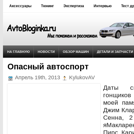
Аксессуары
Тюнинг
Экспертиза
Интервью
Тест д
НА ГЛАВНУЮ
НОВОСТИ
ОБЗОР МАШИН
ДЕТАЛИ И ЗАПЧАСТИ
Опасный автоспорт
Апрель 19th, 2013
KylukovAV
Даты см
гонщиков
моей пам
Джим Клар
Сенна, 
яМаклар
Пирс Кар