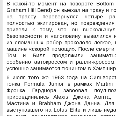
В какой-то момент на повороте Bottom
Graham Hill Bend) он выехал на траву и 
на трассу перевернулся четыре р
полностью экипирован, но повреждения
привели к тому, что он выскользну
безопасности и наполовину вывалился 
из сломанных ребер прокололо легкое, 
машине «скорой помощи». После смерти 
Том и Билл продолжили заниматьс
особенно автокроссом и ралли-кроссом
успешно занимается тюнингом в Хэмпшир
6 июля того же 1963 года на Сильверс
гонка Formula Junior в рамках Martini
Фрэнка Гарднера завоевал поул-п
присоединились Alexis Джона Ампта,
Мастина и Brabham Джона Данна. Для 
выступавшего на Lotus Elite и лишь нед