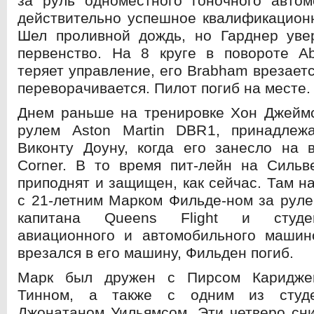
за руль одноместного гоночного автом
действительно успешное квалификацион
Шел проливной дождь, но Гарднер уве
первенство. На 8 круге в повороте A
теряет управление, его Brabham врезает
переворачивается. Пилот погиб на месте.
Днем раньше на тренировке Хон Джеймс
рулем Aston Martin DBR1, принадлеж
Виконту Доуну, когда его занесло на 
Corner. В то время пит-лейн на Сильв
приподнят и защищен, как сейчас. Там н
с 21-летним Марком Фильде-ном за рул
капитана Queens Flight и студе
авиационного и автомобильного машино
врезался в его машину, Фильден погиб.
Марк был дружен с Пирсом Каридж
Тинном, а также с одним из студ
Джонатаном Уильямсом. Эти четверо сн