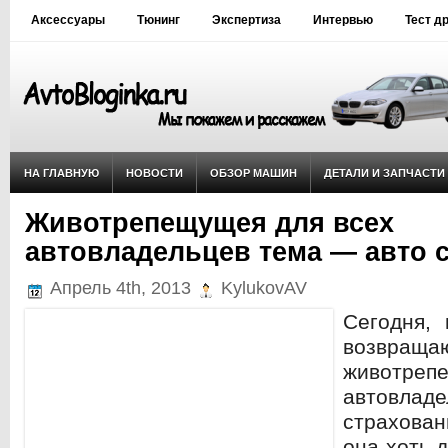
Аксессуары
Тюнинг
Экспертиза
Интервью
Тест д
НА ГЛАВНУЮ
НОВОСТИ
ОБЗОР МАШИН
ДЕТАЛИ И ЗАПЧАСТИ
Животрепещущея для всех
автовладельцев тема — авто 
Апрель 4th, 2013
KylukovAV
Сегодня, 
возв
животреп
автовла
страхован
она хоть д