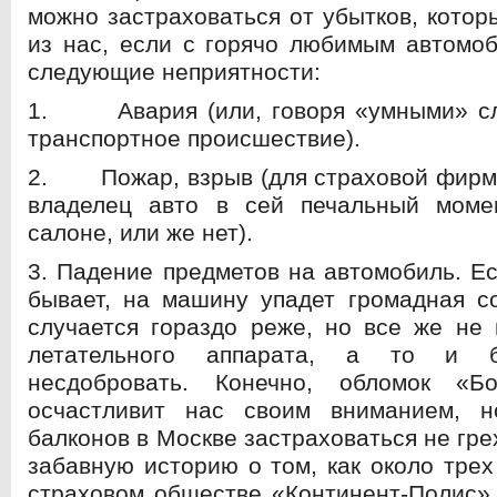
можно застраховаться от убытков, котор
из нас, если с горячо любимым автомо
следующие неприятности:
1. Авария (или, говоря «умными» сл
транспортное происшествие).
2. Пожар, взрыв (для страховой фирмы
владелец авто в сей печальный моме
салоне, или же нет).
3. Падение предметов на автомобиль. Ес
бывает, на машину упадет громадная со
случается гораздо реже, но все же не 
летательного аппарата, а то и б
несдобровать. Конечно, обломок «Б
осчастливит нас своим вниманием, 
балконов в Москве застраховаться не гре
забавную историю о том, как около трех
страховом обществе «Континент-Полис»