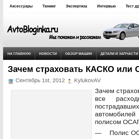
Аксессуары
Тюнинг
Экспертиза
Интервью
Тест д
НА ГЛАВНУЮ
НОВОСТИ
ОБЗОР МАШИН
ДЕТАЛИ И ЗАПЧАСТИ
Зачем страховать КАСКО или
Сентябрь 1st, 2012
KylukovAV
Зачем страхо
все расхо
пострада
автомобиле
полисом ОСА
— Полис ОСА