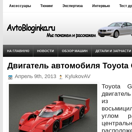
Аксессуары
Тюнинг
Экспертиза
Интервью
Тест д
НА ГЛАВНУЮ
НОВОСТИ
ОБЗОР МАШИН
ДЕТАЛИ И ЗАПЧАСТИ
Двигатель автомобиля Toyota
Апрель 9th, 2013
KylukovAV
Toyota G
двигатель
из а
восьмици
углом р
централь
располож