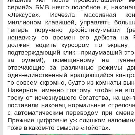
серией» БМВ нечто подобное я, наконе
«Лексусе». Исчезла массивная кон
миллионом клавишей, управлять больш
теперь поручено джойстику-мыши (р
ненавижу со времен его дебюта на 
должен водить курсором по экрану,
подтверждающий клик, -придумавший это 
за рулем!), помещенному на тунне
отвечающие за различные режимы дв
один-единственный вращающийся контро
то совсем скромно, будто из комнаты вы
Наверное, именно поэтому, чтобы не вго
тоску от исчезнувшего богатства, на це
поставили наконец нормальные стрелоч
с автоматическим переводом при смене
Прежние цифровые уж слишком напомина
тоже в каком-то смысле «Тойота».