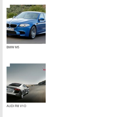
BMW М5
AUDI R8 V1O