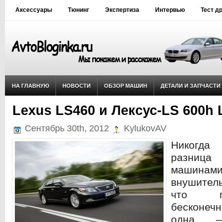
Аксессуары
Тюнинг
Экспертиза
Интервью
Тест д
НА ГЛАВНУЮ
НОВОСТИ
ОБЗОР МАШИН
ДЕТАЛИ И ЗАПЧАСТИ
Lexus LS460 и Лексус-LS 600h 
Сентябрь 30th, 2012
KylukovAV
Никогда
разница
машинам
внушител
что г
бесконечн
одна —