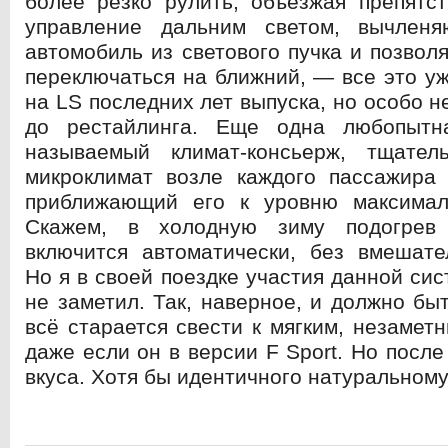
более резко рулить, объезжая препятст
управление дальним светом, вычлен
автомобиль из светового пучка и позво
переключаться на ближний, — все это у
на LS последних лет выпуска, но особо 
до рестайлинга. Еще одна любопыт
называемый климат-консьерж, тщате
микроклимат возле каждого пассажира 
приближающий его к уровню максимал
Скажем, в холодную зиму подогрев
включится автоматически, без вмешате
Но я в своей поездке участия данной си
не заметил. Так, наверное, и должно бы
всё старается свести к мягким, незаме
даже если он в версии F Sport. Но после
вкуса. Хотя бы идентичного натуральному