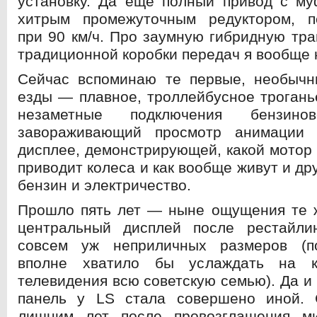
установку. Да еще полный привод с му
хитрым промежуточным редуктором, 
при 90 км/ч. Про заумную гибридную тр
традиционной коробки передач я вообще 
Сейчас вспоминаю те первые, необыч
езды — плавное, троллейбусное троганье
незаметные подключения бензинов
завораживающий просмотр анимации 
дисплее, демонстрирующей, какой мотор
приводит колеса и как вообще живут и д
бензин и электричество.
Прошло пять лет — ныне ощущения те ж
центральный дисплей после рестайли
совсем уж неприличных размеров (п
вполне хватило бы услаждать на к
телевидения всю советскую семью). Да и
панель у LS стала совершено иной. 
лишним лет после провозглашения м