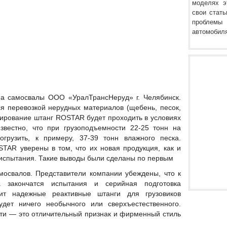
моделях э
свои стать
проблемы
автомобиля
а самосвалы ООО «УралТрансНеруд» г. Челябинск.
 перевозкой нерудных материалов (щебень, песок,
стирование штанг ROSTAR будет проходить в условиях
известно, что при грузоподъемности 22-25 тонн на
грузить, к примеру, 37-39 тонн влажного песка.
TAR уверены в том, что их новая продукция, как и
 испытания. Такие выводы были сделаны по первым
мосвалов. Представители компании убеждены, что к
а закончатся испытания и серийная подготовка
чит надежные реактивные штанги для грузовиков
дет ничего необычного или сверхъестественного.
сти — это отличительный признак и фирменный стиль