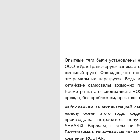
Опытные тяги были установлены н
ООО «УралТрансНеруд» занимается
скальный грунт). Очевидно, что те
экстремальных перегрузок. Ведь 
китайские самосвалы возможно по
Несмотря на это, специалисты ROS
прежде, без проблем выдержит все
наблюдениям за эксплуатацией са
началу осени этого года, когд
производства, потребитель полу
SHAANXI. Впрочем, в этом не бу
Безотказные и качественные запча
компании ROSTAR.