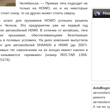
Челябинска. — Прямая тяга подходит не
только на HOWO, но и на некоторые
Наш
оит снизу, то на других может стоять сверху.
ых штанг для грузовиков HOWO успешно решила
х Челнов. Это предприятие уже не первый год
ля автомобилей H0W0. В отличие от китайских, тяги
и крышками, обеспечивающими безотказную
ь в полевых условиях. На днях компания выпустила
нг для автомобилей SHAANXI и H0W0 (до 2007г.
ямых тяг, наконечники на их концах имеют наклон в
 называются «кривыми» (номер R0S-TAR 1358-
21174).
AvtoBlogin
автолюби
ремонте
автомобиля
А так же о