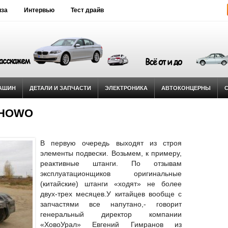
иза
Интервью
Тест драйв
АШИН
ДЕТАЛИ И ЗАПЧАСТИ
ЭЛЕКТРОНИКА
АВТОКОНЦЕРНЫ
и HOWO
В первую очередь выходят из строя
элементы подвески. Возьмем, к примеру,
реактивные штанги. По отзывам
эксплуатационщиков оригинальные
(китайские) штанги «ходят» не более
двух-трех месяцев.
У китайцев вообще с
запчастями все напутано,- говорит
генеральный директор компании
«ХовоУрал» Евгений Гимранов из