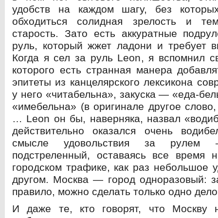
удобств на каждом шагу, без котор
обходиться солидная зрелость и те
старость. Зато есть аккуратные подру
руль, который жжет ладони и требует в
Когда я сел за руль Leon, я вспомнил с
которого есть странная манера добавл
эпитеты из канцелярского лексикона сов
у него «читабельна», закуска — «еда-бе
«имебельна» (в оригинале другое слово,
… Leon он бы, наверняка, назвал «води
действительно оказался очень водиб
смысле удовольствия за рулем 
подстреленный, оставаясь все время н
городском трафике, как раз небольшое у
другом. Москва — город одноразовый: за
правило, можно сделать только одно дело
И даже те, кто говорят, что Москву 