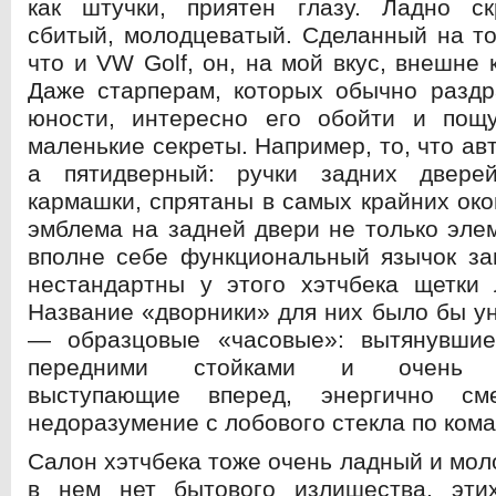
как штучки, приятен глазу. Ладно ск
сбитый, молодцеватый. Сделанный на т
что и VW Golf, он, на мой вкус, внешне
Даже старперам, которых обычно раздр
юности, интересно его обойти и пощу
маленькие секреты. Например, то, что ав
а пятидверный: ручки задних двере
кармашки, спрятаны в самых крайних око
эмблема на задней двери не только элем
вполне себе функциональный язычок за
нестандартны у этого хэтчбека щетки 
Название «дворники» для них было бы у
— образцовые «часовые»: вытянувши
передними стойками и очень ко
выступающие вперед, энергично см
недоразумение с лобового стекла по кома
Салон хэтчбека тоже очень ладный и мол
в нем нет бытового излишества, эти