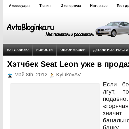
Аксессуары
Тюнинг
Экспертиза
Интервью
Тест д
НА ГЛАВНУЮ
НОВОСТИ
ОБЗОР МАШИН
ДЕТАЛИ И ЗАПЧАСТИ
Хэтчбек Seat Leon уже в прод
Май 8th, 2012
KylukovAV
Если б
лгут, 
подавно.
«горяч
знач
баналь
банку,