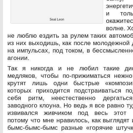
энергети
и тол
окажитес
Seat Leon
волне. Х
не люблю ездить за рулем таких автомоб
из них выходишь, как после молодежной 
на импульсах, под током, в бессмыслен
агонии.
Так я никогда и не любил такие дис
медляков, чтобы по-прижиматься нежно
крутят лишь одни быстрые «компози
которых приходится подстраиваться п
себя ритм, неестественно дергатьс
заводного клоуна. Но ведь я все равно ту
извивался живчиком под весь этот 
потому что мне нравилось, как выглядят
бымс-бымс-бымс разные «горячие штучк