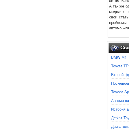
автомобиля
А так же о
моделях э
свои стать
проблемы
автомобиля
Све
BMW М1
Toyota TF
Второй ф
Послевое
Toyoda Sp
Авария на
История а
Дебют Toy
Двигатель