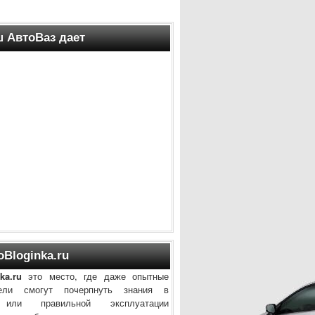
 АвтоВаз дает
oBloginka.ru
ka.ru
это место, где даже опытные
тели смогут почерпнуть знания в
 или правильной эксплуатации