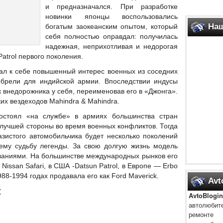
и предназначался. При разработке
новинки японцы воспользовались
Наш
богатым заокеанским опытом, который
себя полностью оправдал
: получилась
надежная, неприхотливая и недорогая
atrol первого поколения.
ал к себе повышенный интерес военных из соседних
иобрели для индийской армии. Впоследствии индусы
 внедорожника у себя, переименовав его в «Джонга».
ких вездеходов Mahindra & Mahindra.
остоял «на службе» в армиях большинства стран
илучшей стороны во время военных конфликтов. Тогда
азистого автомобильчика будет несколько поколений
 ему судьбу легенды. За свою долгую жизнь модель
ваниями. На большинстве международных рынков его
 Nissan Safari, в США -Datsun Patrol, в Европе — Erbo
1988-1994 годах продавала его как Ford Maverick.
Avt
:
AvtoBlogin
автолюби
ремонте