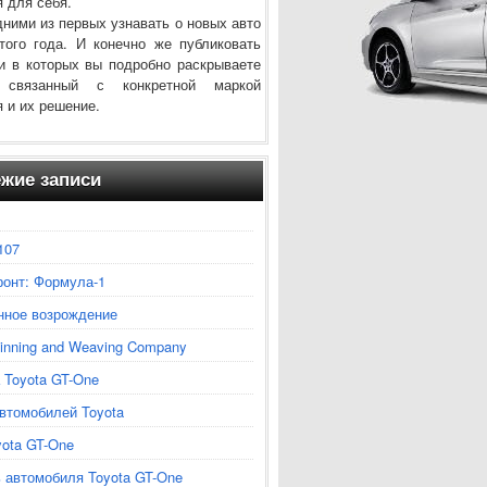
 для себя.
дними из первых узнавать о новых авто
того года. И конечно же публиковать
и в которых вы подробно раскрываете
 связанный с конкретной маркой
 и их решение.
жие записи
107
ронт: Формула-1
нное возрождение
inning and Weaving Company
 Toyota GT-One
втомобилей Toyota
ota GT-One
 автомобиля Toyota GT-One